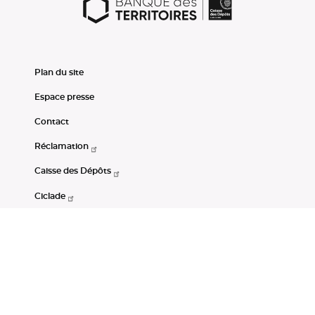
Plan du site
Espace presse
Contact
Réclamation
Caisse des Dépôts
Ciclade
CDC-Net
Consignations
Portail Open Data CDC
Restez connectés