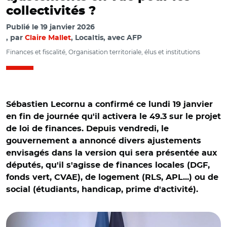
collectivités ?
Publié le
19 janvier 2026
par
Claire Mallet
, Localtis, avec AFP
Finances et fiscalité, Organisation territoriale, élus et institutions
Sébastien Lecornu a confirmé ce lundi 19 janvier
en fin de journée qu'il activera le 49.3 sur le projet
de loi de finances. Depuis vendredi, le
gouvernement a annoncé divers ajustements
envisagés dans la version qui sera présentée aux
députés, qu'il s'agisse de finances locales (DGF,
fonds vert, CVAE), de logement (RLS, APL...) ou de
social (étudiants, handicap, prime d'activité).
© Gouvernement/Conférence de presse de Sébastien
Lecornu