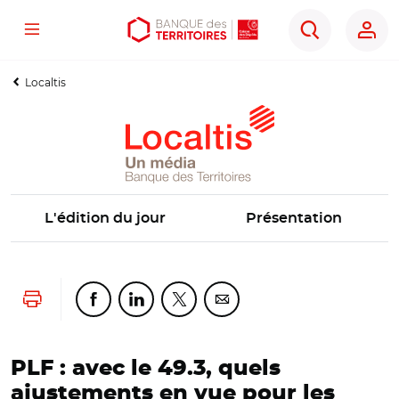
Menu
Aller
Aller
Ouvrir
Rechercher
au
au
les
contenu
menu
outils
Localtis
principal
principal
d'accessibilité
L'édition du jour
Présentation
Lancer l'impression
Partager cette page sur Facebook
Partager cette page sur Linkedin
Partager cette page sur Twitter
Partager cette page sur Co
PLF : avec le 49.3, quels
ajustements en vue pour les