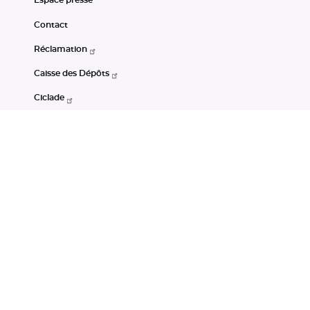
Espace presse
Contact
Réclamation
Caisse des Dépôts
Ciclade
CDC-Net
Consignations
Portail Open Data CDC
Restez connectés
LinkedIn
Youtube
Instagram
RSS