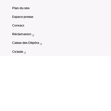
Plan du site
Espace presse
Contact
Réclamation
Caisse des Dépôts
Ciclade
CDC-Net
Consignations
Portail Open Data CDC
Restez connectés
LinkedIn
Youtube
Instagram
RSS