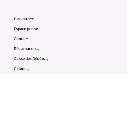
Plan du site
Espace presse
Contact
Réclamation
Caisse des Dépôts
Ciclade
CDC-Net
Consignations
Portail Open Data CDC
Restez connectés