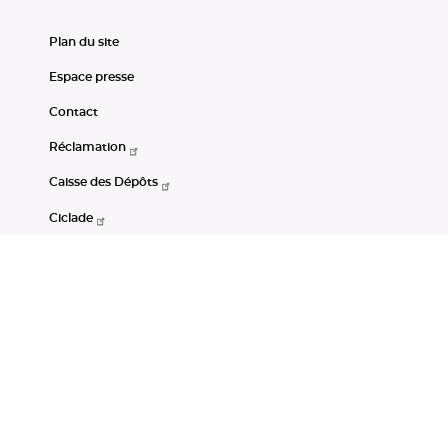
Plan du site
Espace presse
Contact
Réclamation
Caisse des Dépôts
Ciclade
CDC-Net
Consignations
Portail Open Data CDC
Restez connectés
LinkedIn
Youtube
Instagram
RSS