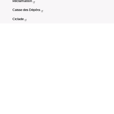
Réclamation
Caisse des Dépôts
Ciclade
CDC-Net
Consignations
Portail Open Data CDC
Restez connectés
LinkedIn
Youtube
Instagram
RSS
Mentions légales
CGU
Données personnelles
Accessibilité : non conforme
DSP2
Instruments financiers
Gestion des cookies