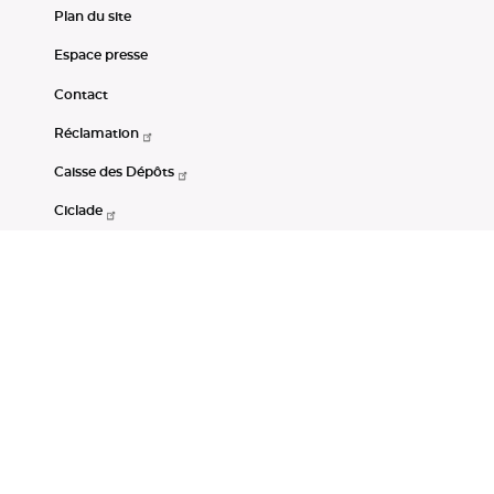
Plan du site
Espace presse
Contact
Réclamation
Caisse des Dépôts
Ciclade
CDC-Net
Consignations
Portail Open Data CDC
Restez connectés
LinkedIn
Youtube
Instagram
RSS