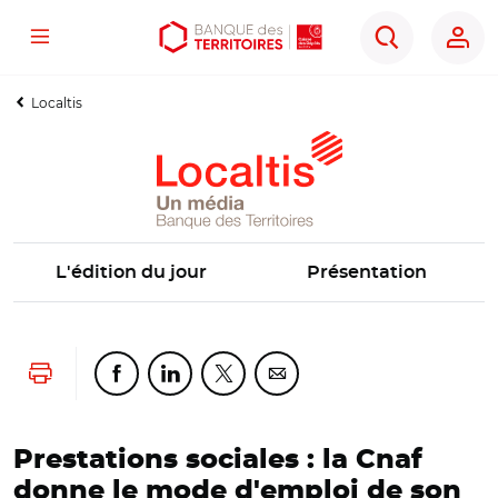
Menu
Aller
Aller
Ouvrir
Rechercher
au
au
les
contenu
menu
outils
Localtis
principal
principal
d'accessibilité
L'édition du jour
Présentation
Lancer l'impression
Partager cette page sur Facebook
Partager cette page sur Linkedin
Partager cette page sur Twitter
Partager cette page sur Co
Prestations sociales : la Cnaf
donne le mode d'emploi de son