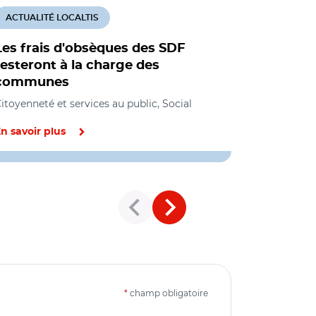
ACTUALITÉ LOCALTIS
ACTUALITÉ
Les frais d'obsèques des SDF
Un décret
resteront à la charge des
d'électio
communes
Social
itoyenneté et services au public, Social
n savoir plus
En savoir pl
*
champ obligatoire