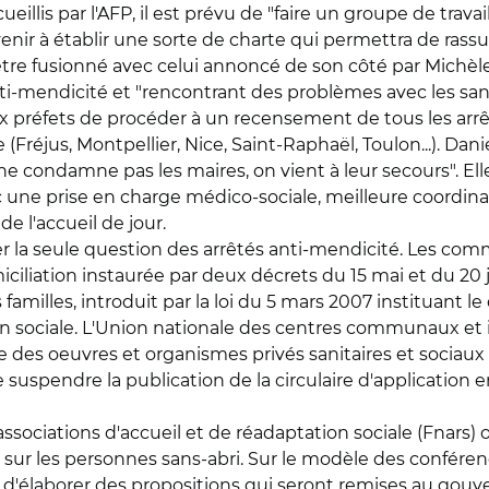
illis par l'AFP, il est prévu de "faire un groupe de trava
ir à établir une sorte de charte qui permettra de rassurer
re fusionné avec celui annoncé de son côté par Michèle Al
nti-mendicité et "rencontrant des problèmes avec les san
préfets de procéder à un recensement de tous les arrê
e (Fréjus, Montpellier, Nice, Saint-Raphaël, Toulon...). Da
ne condamne pas les maires, on vient à leur secours". El
ne prise en charge médico-sociale, meilleure coordinatio
 l'accueil de jour.
er la seule question des arrêtés anti-mendicité. Les co
iliation instaurée par deux décrets du 15 mai et du 20 jui
 familles, introduit par la loi du 5 mars 2007 instituant 
on sociale. L'Union nationale des centres communaux et
le des oeuvres et organismes privés sanitaires et sociau
de suspendre la publication de la circulaire d'application 
associations d'accueil et de réadaptation sociale (Fnars)
ur les personnes sans-abri. Sur le modèle des conféren
d'élaborer des propositions qui seront remises au gouve