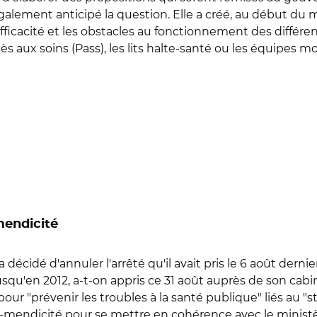
alement anticipé la question. Elle a créé, au début du mo
fficacité et les obstacles au fonctionnement des différe
aux soins (Pass), les lits halte-santé ou les équipes mob
mendicité
décidé d'annuler l'arrêté qu'il avait pris le 6 août dernie
usqu'en 2012, a-t-on appris ce 31 août auprès de son cabin
ur "prévenir les troubles à la santé publique" liés au "
anti-mendicité pour se mettre en cohérence avec le minis