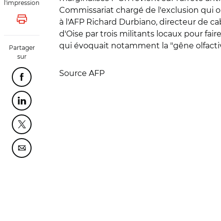
l'impression
Commissariat chargé de l'exclusion qui 
à l'AFP Richard Durbiano, directeur de ca
Lancer l'impression
d'Oise par trois militants locaux pour fai
qui évoquait notamment la "gêne olfactiv
Partager
sur
Source AFP
Partager cette page sur Facebook
Partager cette page sur Linkedin
Partager cette page sur Twitter
Partager cette page sur Courriel