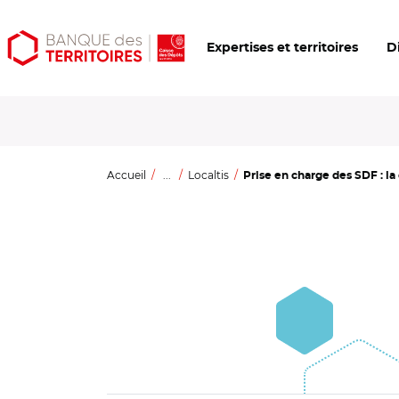
Aller
Aller
Ouvrir
Expertises et territoires
D
au
au
les
contenu
menu
outils
principal
principal
d'accessibilité
Accueil
...
Localtis
Prise en charge des SDF : la 