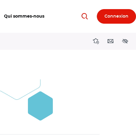
Qui sommes-nous
Connexion
Rechercher
Directions région
Contact
Acces