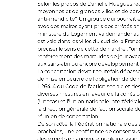
Selon les propos de Danielle Huègues recue
moyennes et de grandes villes et de parven
anti-mendicité". Un groupe qui pourrait êt
avec des maires ayant pris des arrêtés a
ministère du Logement va demander aux 
estivale dans les villes du sud de la Franc
préciser le sens de cette démarche : "on 
renforcement des maraudes de jour avec u
aux sans-abri ou encore développement de
La concertation devrait toutefois dépass
de mise en oeuvre de l'obligation de domic
L.264-4 du Code de l'action sociale et des
diverses mesures en faveur de la cohési
(Unccas) et l'Union nationale interfédéra
la direction générale de l'action sociale 
réunion de concertation.
De son côté, la Fédération nationale des 
prochains, une conférence de consensus s
des experts en audience publique, avant 