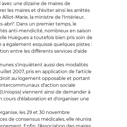
il avec une dizaine de maires de
 les maires et d'éviter ainsi les arrêtés
liot-Marie, la ministre de l'Intérieur,
s-abri". Dans un premier temps, le
tés anti-mendicité, nombreux en saison
nielle Huègues a toutefois bien pris soin de
le a également esquissé quelques pistes :
n entre les différents services d'aide
mmunes s'inquiètent aussi des modalités
llet 2007, pris en application de l'article
le droit au logement opposable et portant
 intercommunaux d'action sociale
x (Uniopss) viennent ainsi de demander à
en cours d'élaboration et d'organiser une
 organise, les 29 et 30 novembre
ces de consensus médicales, elle réunira
rnement. Enfin, l'Association des maires