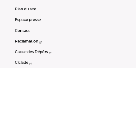
Plan du site
Espace presse
Contact
Réclamation
Caisse des Dépôts
Ciclade
CDC-Net
Consignations
Portail Open Data CDC
Restez connectés
LinkedIn
Youtube
Instagram
RSS