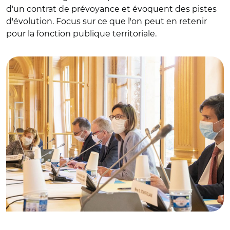
d'un contrat de prévoyance et évoquent des pistes
d'évolution. Focus sur ce que l'on peut en retenir
© @AdeMontchalin/Le 24 juillet dernier, Amélie de
pour la fonction publique territoriale.
Montchalin annonçait le lancement de la concertation sur
la protection sociale complémentaire des fonctionnaires