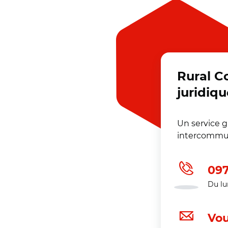
Rural C
juridiqu
Un service 
intercommun
097
Du lu
Vou