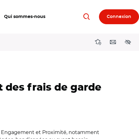
Qui sommes-nous
Connexion
Rechercher
Directions région
Contact
Acces
 des frais de garde
la loi Engagement et Proximité, notamment