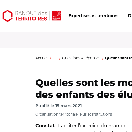
Aller
Aller
Ouvrir
Expertises et territoires
D
au
au
les
contenu
menu
outils
principal
principal
d'accessibilité
Accueil
...
Questions & réponses
Quelles sont l
Quelles sont les m
des enfants des élu
Publié le
15 mars 2021
Organisation territoriale, élus et institutions
: Faciliter l’exercice du mandat 
Constat