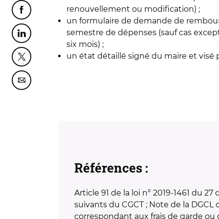
renouvellement ou modification) ;
Partager cette page sur Facebook
un formulaire de demande de rembour
semestre de dépenses (sauf cas excep
Partager cette page sur Linkedin
six mois) ;
un état détaillé signé du maire et vis
Partager cette page sur Twitter
Partager cette page sur Courriel
Références :
Article 91 de la loi n° 2019-1461 du 2
suivants du CGCT ; Note de la DGCL 
correspondant aux frais de garde ou