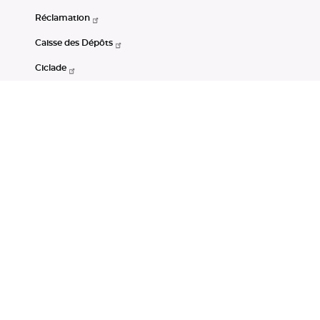
Réclamation
Caisse des Dépôts
Ciclade
CDC-Net
Consignations
Portail Open Data CDC
Restez connectés
LinkedIn
Youtube
Instagram
RSS
Mentions légales
CGU
Données personnelles
Accessibilité : non conforme
DSP2