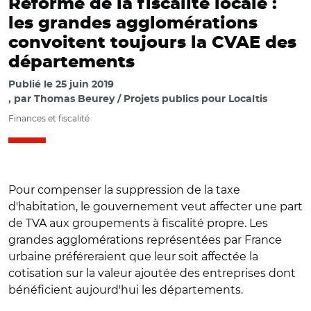
Réforme de la fiscalité locale :
les grandes agglomérations
convoitent toujours la CVAE des
départements
Publié le
25 juin 2019
par
Thomas Beurey / Projets publics pour Localtis
Finances et fiscalité
Pour compenser la suppression de la taxe
d'habitation, le gouvernement veut affecter une part
de TVA aux groupements à fiscalité propre. Les
grandes agglomérations représentées par France
urbaine préféreraient que leur soit affectée la
cotisation sur la valeur ajoutée des entreprises dont
bénéficient aujourd'hui les départements.
© @France_urbaine / De g. à d., Olivier Landel, François
Rebsamen, Franck Claeys