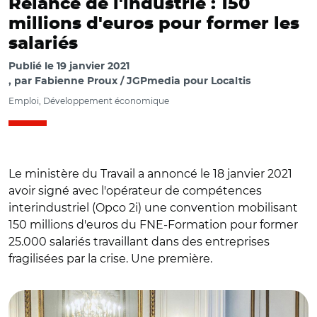
Relance de l'industrie : 150
millions d'euros pour former les
salariés
Publié le
19 janvier 2021
par
Fabienne Proux / JGPmedia pour Localtis
Emploi, Développement économique
Le ministère du Travail a annoncé le 18 janvier 2021
avoir signé avec l'opérateur de compétences
interindustriel (Opco 2i) une convention mobilisant
150 millions d'euros du FNE-Formation pour former
25.000 salariés travaillant dans des entreprises
© @Elisabeth_Borne/ Alexandre Saubot, Elisabeth Borne,
fragilisées par la crise. Une première.
Stéphanie Lagalle-Baranès et Pierre-Michel Escaffre lors
de la signature de la convention le 18 Janvier 2021.