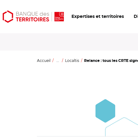
Aller
Aller
Ouvrir
Expertises et territoires
D
au
au
les
contenu
menu
outils
principal
principal
d'accessibilité
Accueil
...
Localtis
Relance : tous les CRTE signés