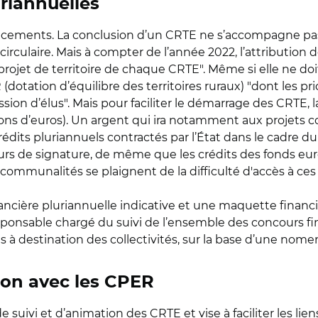
riannuelles
inancements. La conclusion d’un CRTE ne s’accompagne pa
a circulaire. Mais à compter de l’année 2022, l’attributio
projet de territoire de chaque CRTE". Même si elle ne doi
(dotation d’équilibre des territoires ruraux) "dont les pr
n d’élus". Mais pour faciliter le démarrage des CRTE, l
lions d’euros). Un argent qui ira notamment aux projets co
rédits pluriannuels contractés par l’État dans le cadre du 
rs de signature, de même que les crédits des fonds euro
rcommunalités se plaignent de la difficulté d'accès à ces
nancière pluriannuelle indicative et une maquette finan
ponsable chargé du suivi de l’ensemble des concours financ
 à destination des collectivités, sur la base d’une nome
tion avec les CPER
 de suivi et d’animation des CRTE et vise à faciliter les l