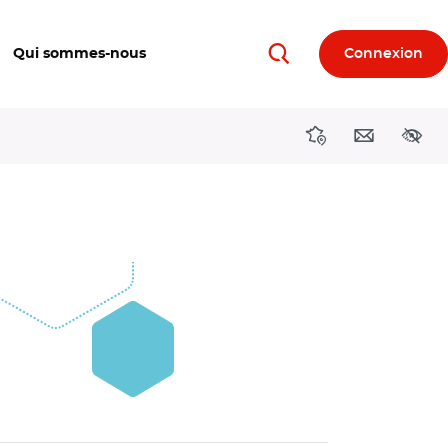
Qui sommes-nous
Connexion
Rechercher
Directions région
Contact
Acces