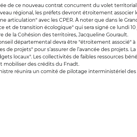
vée de ce nouveau contrat concurrent du volet territorial 
iveau régional, les préfets devront étroitement associer 
e articulation" avec les CPER. À noter que dans le Grand
nce et de transition écologique" qui sera signé ce lundi 
 de la Cohésion des territoires, Jacqueline Gourault.
seil départemental devra être "étroitement associé" à 
ues de projets" pour s’assurer de l’avancée des projets. L
udgets locaux". Les collectivités de faibles ressources 
nt mobiliser des crédits du Fnadt.
istre réunira un comité de pilotage interministériel des