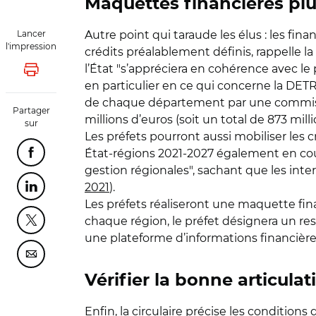
Maquettes financières plu
Autre point qui taraude les élus : les f
Lancer
l'impression
crédits préalablement définis, rappelle l
l’État "s’appréciera en cohérence avec le 
Lancer l'impression
en particulier en ce qui concerne la DETR 
de chaque département par une commissio
Partager
millions d’euros (soit un total de 873 mil
sur
Les préfets pourront aussi mobiliser les c
État-régions 2021-2027 également en cou
Partager cette page sur Facebook
gestion régionales", sachant que les inte
2021
).
Partager cette page sur Linkedin
Les préfets réaliseront une maquette fi
chaque région, le préfet désignera un res
Partager cette page sur Twitter
une plateforme d’informations financières
Partager cette page sur Courriel
Vérifier la bonne articula
Enfin, la circulaire précise les conditions