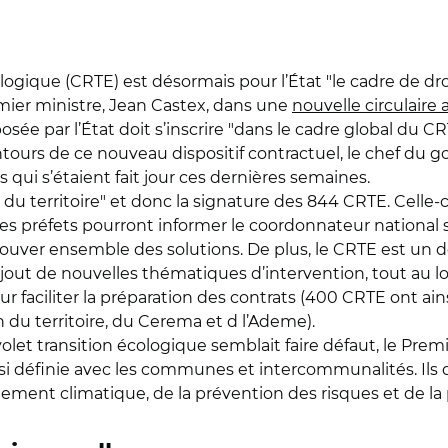
ologique (CRTE) est désormais pour l’État "le cadre de d
remier ministre, Jean Castex, dans une
nouvelle circulaire
osée par l’État doit s’inscrire "dans le cadre global du 
ontours de ce nouveau dispositif contractuel, le chef d
 qui s’étaient fait jour ces dernières semaines.
du territoire" et donc la signature des 844 CRTE. Celle-ci
, les préfets pourront informer le coordonnateur national s
rouver ensemble des solutions. De plus, le CRTE est un d
 ajout de nouvelles thématiques d’intervention, tout au lon
our faciliter la préparation des contrats (400 CRTE ont
 du territoire, du Cerema et d l’Ademe).
volet transition écologique semblait faire défaut, le Pre
i définie avec les communes et intercommunalités. Ils devr
ement climatique, de la prévention des risques et de la 