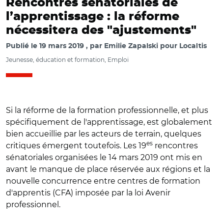
Rencontres sénatoriales de
l’apprentissage : la réforme
nécessitera des "ajustements"
Publié le
19 mars 2019
par
Emilie Zapalski pour Localtis
Jeunesse, éducation et formation, Emploi
Si la réforme de la formation professionnelle, et plus
spécifiquement de l'apprentissage, est globalement
bien accueillie par les acteurs de terrain, quelques
es
critiques émergent toutefois. Les 19
rencontres
sénatoriales organisées le 14 mars 2019 ont mis en
avant le manque de place réservée aux régions et la
nouvelle concurrence entre centres de formation
© catherine_dumas/ Gérard Larcher, président du Sénat et
d'apprentis (CFA) imposée par la loi Avenir
Bernard Stalter, président des Chambres de métiers et de
professionnel.
l’artisanat au Sénat où de nombreux apprentis ont
présenté leurs savoir-faire.