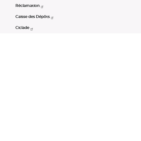
Réclamation
Caisse des Dépôts
Ciclade
CDC-Net
Consignations
Portail Open Data CDC
Restez connectés
LinkedIn
Youtube
Instagram
RSS
Mentions légales
CGU
Données personnelles
Accessibilité : non conforme
DSP2
Instruments financiers
Gestion des cookies