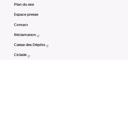
Plan du site
Espace presse
Contact
Réclamation
Caisse des Dépôts
Ciclade
CDC-Net
Consignations
Portail Open Data CDC
Restez connectés
LinkedIn
Youtube
Instagram
RSS