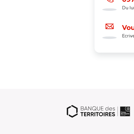
Du lu
Vou
Ecriv