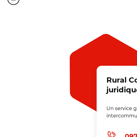
Partager cette page sur Courriel
Rural C
juridiqu
Un service 
intercommun
097