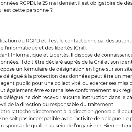
 données RGPD), le 25 mai dernier, il est obligatoire de d
i est cette personne ?
ication du RGPD et il est le contact principal des autor
 l’informatique et des libertés (Cnil).
dant Informatique et Libertés. Il dispose de connaissance
nnées. Il doit être déclaré auprès de la Cnil et son ide
pose un formulaire de désignation en ligne sur son site
 le délégué à la protection des données peut être un m
n agent public pour une collectivité, ou exercer ses missio
 peut également être externalisée conformément aux règ
 délégué ne doit recevoir aucune instruction dans le cadre
evé de la direction du responsable du traitement.
 être rattaché directement à la direction générale. Il p
e ne soit pas incompatible avec l’activité de délégué. L
 responsable qualité au sein de l’organisme. Bien entend