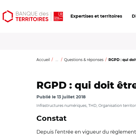
Aller
Aller
Ouvrir
Expertises et territoires
D
au
au
les
contenu
menu
outils
principal
principal
d'accessibilité
Accueil
...
Questions & réponses
RGPD : qui doit
RGPD : qui doit êtr
Publié le
13 juillet 2018
Infrastructures numériques, THD, Organisation territoria
Constat
Depuis l’entrée en vigueur du règlement 