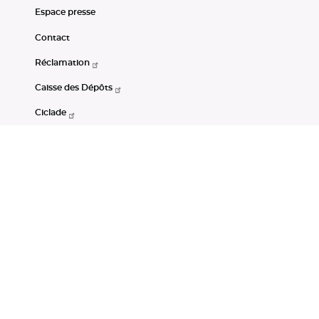
Espace presse
Contact
Réclamation
Caisse des Dépôts
Ciclade
CDC-Net
Consignations
Portail Open Data CDC
Restez connectés
LinkedIn
Youtube
Instagram
RSS