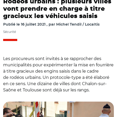
Rodéos urbains : plusieurs villes
vont prendre en charge à titre
gracieux les véhicules saisis
Publié le
16 juillet 2021
par
Michel Tendil / Localtis
Sécurité
Les procureurs sont invités à se rapprocher des
municipalités pour expérimenter la mise en fourrière
à titre gracieux des engins saisis dans le cadre
de rodéos urbains. Un protocole-type a été élaboré
en ce sens. Une dizaine de villes dont Chalon-sur-
Saône et Toulouse sont déjà sur les rangs.
© @PoliceNat83/ Opération de police pour lutter contre
les rodéos