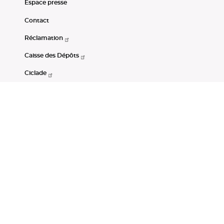
Espace presse
Contact
Réclamation
Caisse des Dépôts
Ciclade
CDC-Net
Consignations
Portail Open Data CDC
Restez connectés
LinkedIn
Youtube
Instagram
RSS