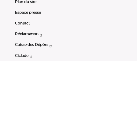
Plan du site
Espace presse
Contact
Réclamation
Caisse des Dépôts
Ciclade
CDC-Net
Consignations
Portail Open Data CDC
Restez connectés
LinkedIn
Youtube
Instagram
RSS