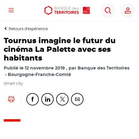
Menu
Aller
Aller
Ouvrir
Rechercher
au
au
les
contenu
menu
outils
Retours d'expérience
principal
principal
d'accessibilité
Tournus imagine le futur du
cinéma La Palette avec ses
habitants
Publié le
12 novembre 2019
par
Banque des Territoires
Bourgogne-Franche-Comté
Smart city
Lancer l'impression
Partager cette page sur Facebook
Partager cette page sur Linkedin
Partager cette page sur Twitter
Partager cette page sur Co