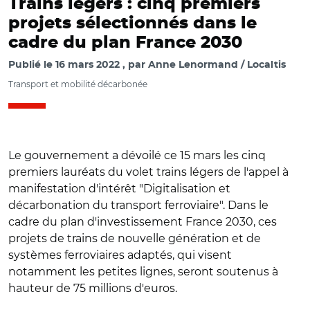
Trains légers : cinq premiers
projets sélectionnés dans le
cadre du plan France 2030
Publié le
16 mars 2022
par
Anne Lenormand / Localtis
Transport et mobilité décarbonée
Le gouvernement a dévoilé ce 15 mars les cinq
premiers lauréats du volet trains légers de l'appel à
manifestation d'intérêt "Digitalisation et
décarbonation du transport ferroviaire". Dans le
cadre du plan d'investissement France 2030, ces
projets de trains de nouvelle génération et de
systèmes ferroviaires adaptés, qui visent
notamment les petites lignes, seront soutenus à
hauteur de 75 millions d'euros.
© SNCF / Yellow Window / Matthieu PANSARD / Microbe
Studio