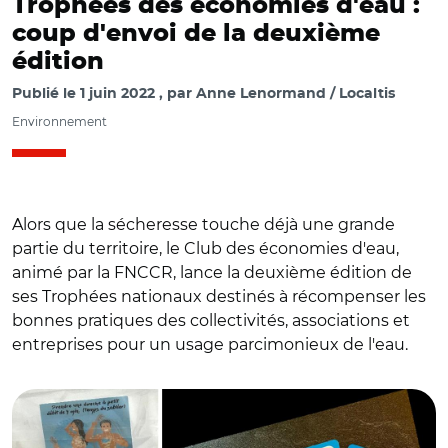
Trophées des économies d'eau :
coup d'envoi de la deuxième
édition
Publié le
1 juin 2022
par
Anne Lenormand / Localtis
Environnement
Alors que la sécheresse touche déjà une grande
partie du territoire, le Club des économies d'eau,
animé par la FNCCR, lance la deuxième édition de
ses Trophées nationaux destinés à récompenser les
bonnes pratiques des collectivités, associations et
© FNCCR/ Deux actions lauréates en 2021 Catégorie «
entreprises pour un usage parcimonieux de l'eau.
Information, communication et sensibilisation des
usagers »