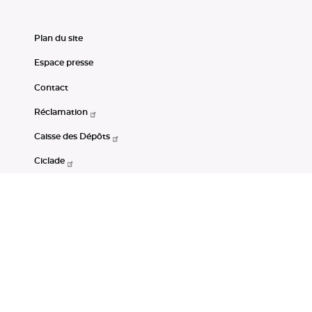
Plan du site
Espace presse
Contact
Réclamation
Caisse des Dépôts
Ciclade
CDC-Net
Consignations
Portail Open Data CDC
Restez connectés