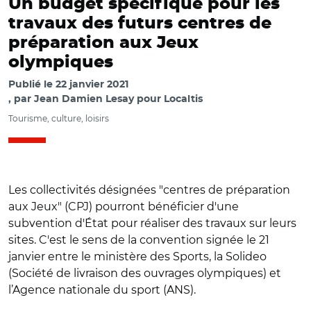
Un budget spécifique pour les
travaux des futurs centres de
préparation aux Jeux
olympiques
Publié le
22 janvier 2021
par
Jean Damien Lesay pour Localtis
Tourisme, culture, loisirs
Les collectivités désignées "centres de préparation
aux Jeux" (CPJ) pourront bénéficier d'une
subvention d'État pour réaliser des travaux sur leurs
sites. C'est le sens de la convention signée le 21
janvier entre le ministère des Sports, la Solideo
(Société de livraison des ouvrages olympiques) et
l’Agence nationale du sport (ANS).
© @CD_oise/L'Oise compte 37 centres de préparation aux
Jeux Olympiques et Paralympiques