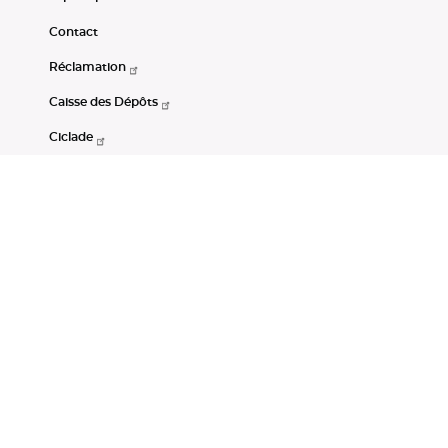
Contact
Réclamation
Caisse des Dépôts
Ciclade
CDC-Net
Consignations
Portail Open Data CDC
Restez connectés
LinkedIn
Youtube
Instagram
RSS