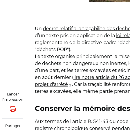
Un
décret relatif à la traçabilité des dé
d’un texte pris en application de la
loi re
réglementaire de la directive-cadre "déc
"déchets POP").
Le texte organise principalement la mise 
de déchets non dangereux non inertes, le
d’une part, et les terres excavées et séd
en août dernier (
lire notre article du 26 
projet d'arrêté
. Car la traçabilité renf
terres excavées, elle même partie prena
Lancer
l'impression
Conserver la mémoire des 
Lancer l'impression
Aux termes de l’article R. 541-43 du code
Partager
registre chronologique conservé pendant 