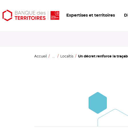
Aller
Aller
Ouvrir
Expertises et territoires
D
au
au
les
contenu
menu
outils
principal
principal
d'accessibilité
Accueil
...
Localtis
Un décret renforce la traçabi