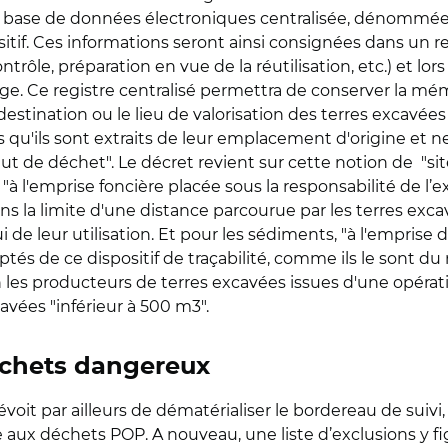
r la base de données électroniques centralisée, dénommée
tif. Ces informations seront ainsi consignées dans un re
ontrôle, préparation en vue de la réutilisation, etc.) et lo
age. Ce registre centralisé permettra de conserver la m
estination ou le lieu de valorisation des terres excavée
s qu'ils sont extraits de leur emplacement d'origine et n
atut de déchet". Le décret revient sur cette notion de "si
 "à l'emprise foncière placée sous la responsabilité de l’ex
ans la limite d'une distance parcourue par les terres 
 de leur utilisation. Et pour les sédiments, "à l'emprise
és de ce dispositif de traçabilité, comme ils le sont du
 les producteurs de terres excavées issues d'une opér
avées "inférieur à 500 m3".
échets dangereux
oit par ailleurs de dématérialiser le bordereau de suivi, 
 aux déchets POP. A nouveau, une liste d’exclusions y fi