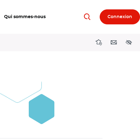
Qui sommes-nous
Connexion
Rechercher
Directions région
Contact
Acces