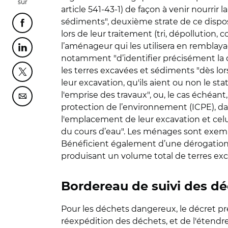
sur
article 541-43-1) de façon à venir nourri
sédiments", deuxième strate de ce disposi
Partager cette page sur Facebook
lors de leur traitement (tri, dépollution, c
l’aménageur qui les utilisera en remblay
Partager cette page sur Linkedin
notamment "d’identifier précisément la d
les terres excavées et sédiments "dès lor
Partager cette page sur Twitter
leur excavation, qu'ils aient ou non le st
l'emprise des travaux", ou, le cas échéant,
Partager cette page sur Courriel
protection de l’environnement (ICPE), d
l'emplacement de leur excavation et celui
du cours d’eau". Les ménages sont exempt
Bénéficient également d’une dérogation
produisant un volume total de terres exc
Bordereau de suivi des d
Pour les déchets dangereux, le décret prév
réexpédition des déchets, et de l'étendre