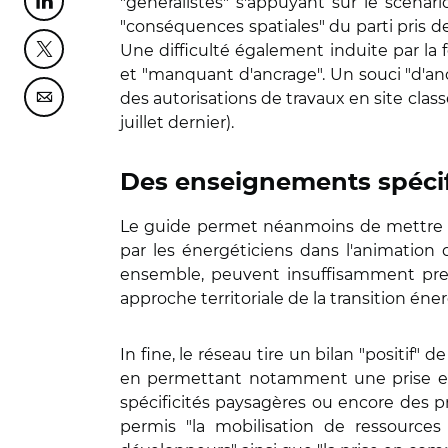
"généralistes" s'appuyant sur le scénari
Partager cette page sur Linkedin
"conséquences spatiales" du parti pris de
Une difficulté également induite par la 
Partager cette page sur Twitter
et "manquant d'ancrage". Un souci "d'ancr
des autorisations de travaux en site cla
Partager cette page sur Courriel
juillet dernier).
Des enseignements spécifi
Le guide permet néanmoins de mettre e
par les énergéticiens dans l'animation 
ensemble, peuvent insuffisamment pre
approche territoriale de la transition éne
In fine, le réseau tire un bilan "positif
en permettant notamment une prise en c
spécificités paysagères ou encore des p
permis "la mobilisation de ressources