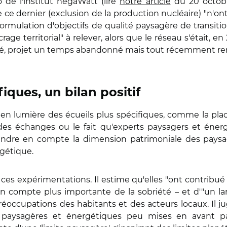
o de l'institut négaWatt (lire
notre article
du 20 octobr
 ce dernier (exclusion de la production nucléaire) "n'ont
formulation d'objectifs de qualité paysagère de transi
age territorial" à relever, alors que le réseau s'était, e
ssé, projet un temps abandonné mais tout récemment remis
ques, un bilan positif
n lumière des écueils plus spécifiques, comme la pl
des échanges ou le fait qu'experts paysagers et énerg
ndre en compte la dimension patrimoniale des paysa
rgétique.
" de ces expérimentations. Il estime qu'elles "ont contri
ompte plus importante de la sobriété – et d'"un lar
réoccupations des habitants et des acteurs locaux. Il
 paysagères et énergétiques peu mises en avant par