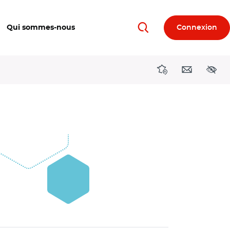
Qui sommes-nous
Connexion
Rechercher
Directions région
Contact
Acces