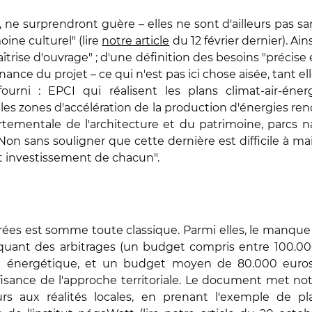
ne surprendront guère – elles ne sont d'ailleurs pas sa
ine culturel" (lire
notre article
du 12 février dernier). Ain
aîtrise d'ouvrage" ; d'une définition des besoins "précise 
ance du projet – ce qui n'est pas ici chose aisée, tant 
ourni : EPCI qui réalisent les plans climat-air-éne
s zones d'accélération de la production d'énergies ren
tementale de l'architecture et du patrimoine, parcs na
. Non sans souligner que cette dernière est difficile à 
t investissement de chacun".
ntrées est somme toute classique. Parmi elles, le manqu
quant des arbitrages (un budget compris entre 100.
n énergétique, et un budget moyen de 80.000 euros
ffisance de l'approche territoriale. Le document met no
s aux réalités locales, en prenant l'exemple de pl