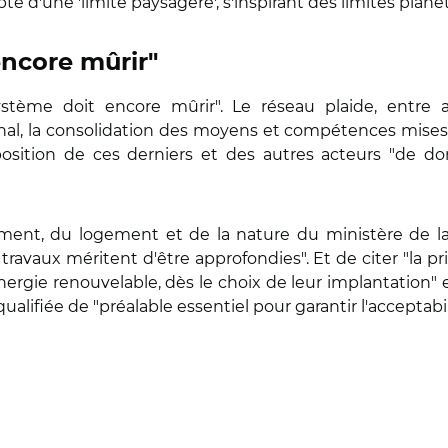
e d'une 'limite paysagère', s'inspirant des limites planét
encore mûrir"
ystème doit encore mûrir". Le réseau plaide, entre 
l, la consolidation des moyens et compétences mises à 
sposition de ces derniers et des autres acteurs "de d
ment, du logement et de la nature du ministère de l
 travaux méritent d'être approfondies". Et de citer "la 
rgie renouvelable, dès le choix de leur implantation" et
ifiée de "préalable essentiel pour garantir l'acceptabili