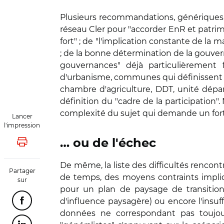
Plusieurs recommandations, génériques, 
réseau Cler pour "accorder EnR et patrimo
fort" ; de "l'implication constante de la m
; de la bonne détermination de la gouvern
gouvernances" déjà particulièrement f
d'urbanisme, communes qui définissent le
chambre d'agriculture, DDT, unité dépar
définition du "cadre de la participation"
complexité du sujet qui demande un for
Lancer
l'impression
… ou de l'échec
Lancer l'impression
De même, la liste des difficultés renco
Partager
de temps, des moyens contraints impli
sur
pour un plan de paysage de transitio
d'influence paysagère) ou encore l'insu
Partager cette page sur Facebook
données ne correspondant pas toujour