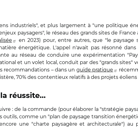
liens industriels", et plus largement à "une politique é
eux paysagers", le réseau des grands sites de France avai
lisée
en 2023) pour, entre autres, que "le paysage
matière énergétique. L'appel n'avait pas résonné dans 
ante au réseau de conduire une expérimentation "Pay
tional et un volet local, conduit par des "grands sites" 
des recommandations – dans un
guide pratique
récemmen
stère, 70% des contentieux relatifs à des projets éolien
 la réussite…
uivre : de la commande (pour élaborer la "stratégie pays
 outils, comme un "plan de paysage transition énergéti
 encore une "charte paysagère et architecturale") au