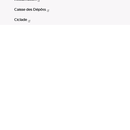
Caisse des Dépôts
Ciclade
CDC-Net
Consignations
Portail Open Data CDC
Restez connectés
LinkedIn
Youtube
Instagram
RSS
Mentions légales
CGU
Données personnelles
Accessibilité : non conforme
DSP2
Instruments financiers
Gestion des cookies