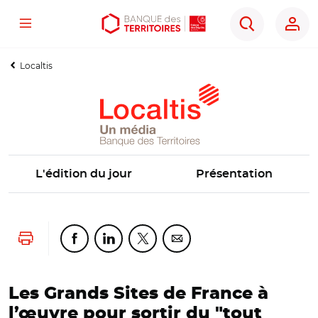
Menu
Aller
Aller
Ouvrir
Rechercher
au
au
les
contenu
menu
outils
Localtis
principal
principal
d'accessibilité
L'édition du jour
Présentation
Lancer l'impression
Partager cette page sur Facebook
Partager cette page sur Linkedin
Partager cette page sur Twitter
Partager cette page sur Co
Les Grands Sites de France à
l’œuvre pour sortir du "tout