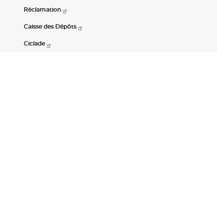
Réclamation
Caisse des Dépôts
Ciclade
CDC-Net
Consignations
Portail Open Data CDC
Restez connectés
LinkedIn
Youtube
Instagram
RSS
Mentions légales
CGU
Données personnelles
Accessibilité : non conforme
DSP2
Instruments financiers
Gestion des cookies