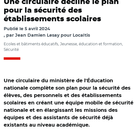
Une circulaire décline le plan
pour la sécurité des
établissements scolaires
Publié le
5 avril 2024
par
Jean Damien Lesay pour Localtis
Ecoles et bâtiments éducatifs, Jeunesse, éducation et formation,
Sécurité
Une circulaire du ministère de l'Éducation
nationale complète son plan pour la sécurité des
élèves, des personnels et des établissements
scolaires en créant une équipe mobile de sécurité
nationale et en élargissant les missions des
équipes et des assistants de sécurité déjà
existants au niveau académique.
© Nicolas TAVERNIER-REA/ Une équipe mobile de sécurite
(EMS) devant un lycée