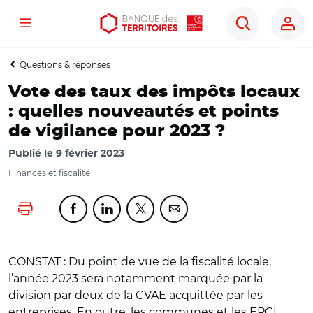
Menu
Aller
Aller
Ouvrir
Rechercher
au
au
les
contenu
menu
outils
Questions & réponses
principal
principal
d'accessibilité
Vote des taux des impôts locaux
: quelles nouveautés et points
de vigilance pour 2023 ?
Publié le
9 février 2023
Finances et fiscalité
Lancer l'impression
Partager cette page sur Facebook
Partager cette page sur Linkedin
Partager cette page sur Twitter
Partager cette page sur Co
CONSTAT : Du point de vue de la fiscalité locale,
l’année 2023 sera notamment marquée par la
division par deux de la CVAE acquittée par les
entreprises. En outre, les communes et les EPCI