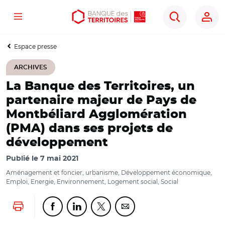
Menu
Aller
Aller
Ouvrir
Rechercher
au
au
les
contenu
menu
outils
Espace presse
principal
principal
d'accessibilité
ARCHIVES
La Banque des Territoires, un
partenaire majeur de Pays de
Montbéliard Agglomération
(PMA) dans ses projets de
développement
Publié le
7 mai 2021
Aménagement et foncier, urbanisme, Développement économique,
Emploi, Energie, Environnement, Logement social, Social
Lancer l'impression
Partager cette page sur Facebook
Partager cette page sur Linkedin
Partager cette page sur Twitter
Partager cette page sur Co