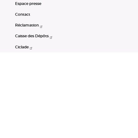
Espace presse
Contact
Réclamation
Caisse des Dépôts
Ciclade
CDC-Net
Consignations
Portail Open Data CDC
Restez connectés
LinkedIn
Youtube
Instagram
RSS