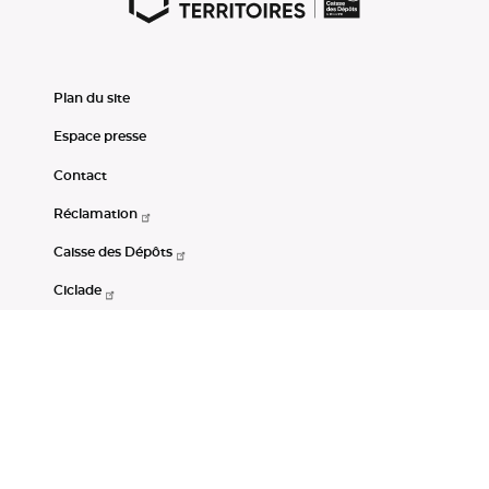
Plan du site
Espace presse
Contact
Réclamation
Caisse des Dépôts
Ciclade
CDC-Net
Consignations
Portail Open Data CDC
Restez connectés