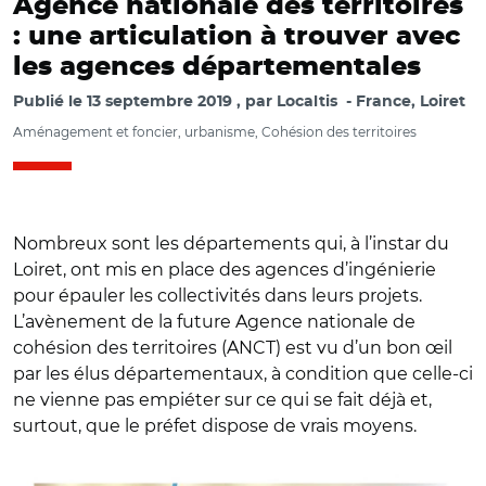
Agence nationale des territoires
: une articulation à trouver avec
les agences départementales
Publié le
13 septembre 2019
par
Localtis
France, Loiret
Aménagement et foncier, urbanisme, Cohésion des territoires
Nombreux sont les départements qui, à l’instar du
Loiret, ont mis en place des agences d’ingénierie
pour épauler les collectivités dans leurs projets.
L’avènement de la future Agence nationale de
cohésion des territoires (ANCT) est vu d’un bon œil
par les élus départementaux, à condition que celle-ci
ne vienne pas empiéter sur ce qui se fait déjà et,
surtout, que le préfet dispose de vrais moyens.
© @leloiret / Dominique Bussereau, président de
l'Assemblée des départements de France