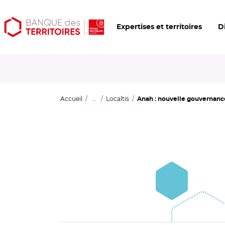
Aller
Aller
Ouvrir
Expertises et territoires
D
au
au
les
contenu
menu
outils
principal
principal
d'accessibilité
Accueil
...
Localtis
Anah : nouvelle gouvernance,