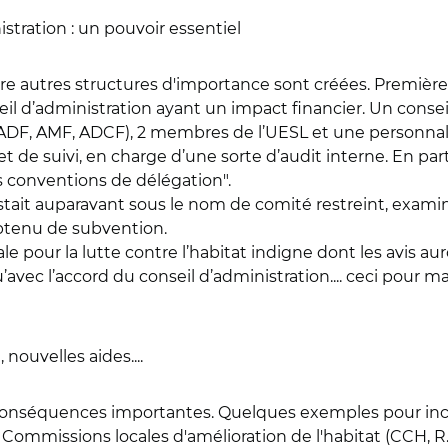
stration : un pouvoir essentiel
re autres structures d'importance sont créées. Premièrem
il d’administration ayant un impact financier. Un consei
DF, AMF, ADCF), 2 membres de l’UESL et une personnalit
e suivi, en charge d’une sorte d’audit interne. En parti
s conventions de délégation".
ait auparavant sous le nom de comité restreint, examine
btenu de subvention.
e pour la lutte contre l’habitat indigne dont les avis au
qu’avec l’accord du conseil d’administration.... ceci pou
nouvelles aides....
 conséquences importantes. Quelques exemples pour incit
 Commissions locales d'amélioration de l'habitat (CCH, R.3