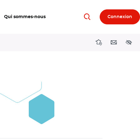
Qui sommes-nous
Connexion
Rechercher
Directions région
Contact
Acces