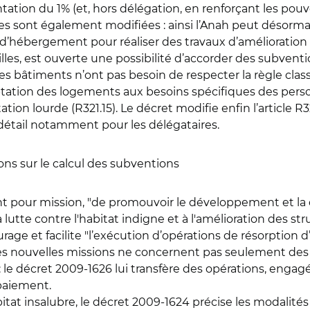
ion du 1% (et, hors délégation, en renforçant les pouvo
es sont également modifiées : ainsi l’Anah peut désorm
 d’hébergement pour réaliser des travaux d’amélioration
lles, est ouverte une possibilité d’accorder des subven
, les bâtiments n’ont pas besoin de respecter la règle clas
daptation des logements aux besoins spécifiques des pe
tation lourde (R321.15). Le décret modifie enfin l’article 
 détail notamment pour les délégataires.
ions sur le calcul des subventions
ent pour mission, "de promouvoir le développement et la
 lutte contre l'habitat indigne et à l'amélioration des s
urage et facilite "l’exécution d’opérations de résorption d
es nouvelles missions ne concernent pas seulement des o
: le décret 2009-1626 lui transfère des opérations, engag
 paiement.
itat insalubre, le décret 2009-1624 précise les modalités 