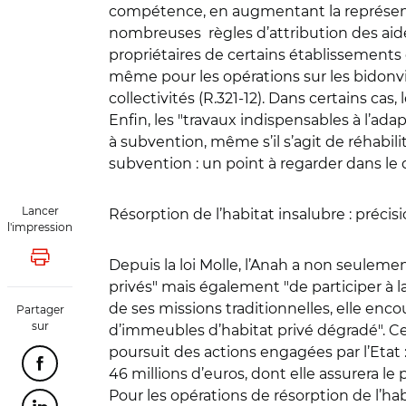
compétence, en augmentant la représentat
nombreuses règles d’attribution des aid
propriétaires de certains établissements
même pour les opérations sur les bidonvi
collectivités (R.321-12). Dans certains cas
Enfin, les "travaux indispensables à l’a
à subvention, même s’il s’agit de réhabili
subvention : un point à regarder dans le
Lancer
Résorption de l’habitat insalubre : précis
l'impression
Lancer l'impression
Depuis la loi Molle, l’Anah a non seulem
privés" mais également "de participer à la
de ses missions traditionnelles, elle enco
Partager
sur
d’immeubles d’habitat privé dégradé". C
poursuit des actions engagées par l’Etat 
Partager cette page sur Facebook
46 millions d’euros, dont elle assurera le
Pour les opérations de résorption de l’hab