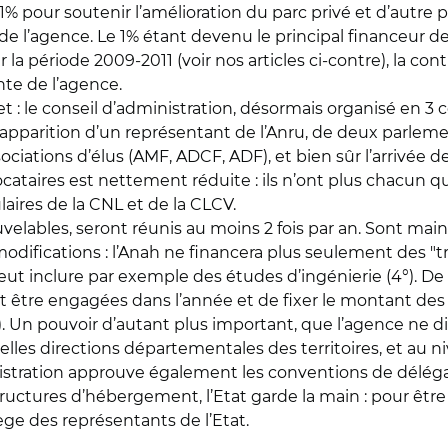
pour soutenir l’amélioration du parc privé et d’autre par
de l’agence. Le 1% étant devenu le principal financeur 
r la période 2009-2011 (voir nos articles ci-contre), la c
nte de l’agence.
cret : le conseil d’administration, désormais organisé en 
’apparition d’un représentant de l’Anru, de deux parleme
ations d’élus (AMF, ADCF, ADF), et bien sûr l’arrivée de
ocataires est nettement réduite : ils n’ont plus chacun q
laires de la CNL et de la CLCV.
ables, seront réunis au moins 2 fois par an. Sont main
modifications : l’Anah ne financera plus seulement des "
ut inclure par exemple des études d’ingénierie (4°). De 
t être engagées dans l’année et de fixer le montant des
. Un pouvoir d’autant plus important, que l’agence ne d
lles directions départementales des territoires, et au niv
stration approuve également les conventions de délégatio
structures d’hébergement, l’Etat garde la main : pour ê
lège des représentants de l’Etat.