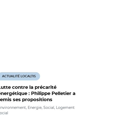
ACTUALITÉ LOCALTIS
ACTUALITÉ
Lutte contre la précarité
Avec 32 t
énergétique : Philippe Pelletier a
pas de tr
remis ses propositions
pour le 
nvironnement, Energie, Social, Logement
Social, Log
ocial
foncier, urb