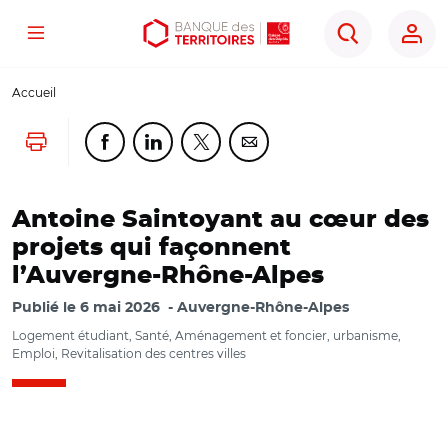
Menu
Aller
Aller
Ouvrir
Rechercher
au
au
les
contenu
menu
outils
Accueil
principal
principal
d'accessibilité
Lancer l'impression
Partager cette page sur Facebook
Partager cette page sur Linkedin
Partager cette page sur Twitter
Partager cette page sur Co
Antoine Saintoyant au cœur des
projets qui façonnent
l’Auvergne-Rhône-Alpes
Publié le
6 mai 2026
Auvergne-Rhône-Alpes
Logement étudiant, Santé, Aménagement et foncier, urbanisme,
Emploi, Revitalisation des centres villes