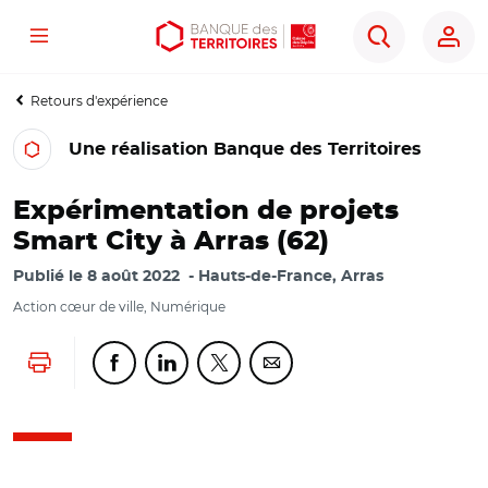
Menu
Aller
Aller
Ouvrir
Rechercher
au
au
les
contenu
menu
outils
Retours d'expérience
principal
principal
d'accessibilité
Une réalisation Banque des Territoires
Expérimentation de projets
Smart City à Arras (62)
Publié le
8 août 2022
Hauts-de-France, Arras
Action cœur de ville, Numérique
Lancer l'impression
Partager cette page sur Facebook
Partager cette page sur Linkedin
Partager cette page sur Twitter
Partager cette page sur Co