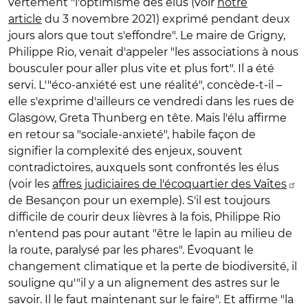
vertement "l'optimisme des élus (voir
notre
article
du 3 novembre 2021) exprimé pendant deux
jours alors que tout s'effondre". Le maire de Grigny,
Philippe Rio, venait d'appeler "les associations à nous
bousculer pour aller plus vite et plus fort". Il a été
servi. L'"éco-anxiété est une réalité", concède-t-il –
elle s'exprime d'ailleurs ce vendredi dans les rues de
Glasgow, Greta Thunberg en tête. Mais l'élu affirme
en retour sa "sociale-anxieté", habile façon de
signifier la complexité des enjeux, souvent
contradictoires, auxquels sont confrontés les élus
(voir les
affres judiciaires de l'écoquartier des Vaîtes
de Besançon pour un exemple). S'il est toujours
difficile de courir deux lièvres à la fois, Philippe Rio
n'entend pas pour autant "être le lapin au milieu de
la route, paralysé par les phares". Évoquant le
changement climatique et la perte de biodiversité, il
souligne qu'"il y a un alignement des astres sur le
savoir. Il le faut maintenant sur le faire". Et affirme "la