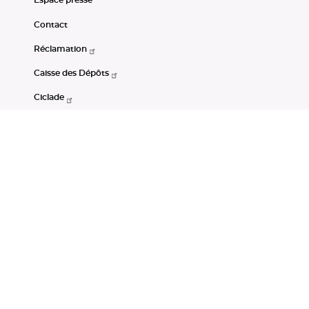
Espace presse
Contact
Réclamation
Caisse des Dépôts
Ciclade
CDC-Net
Consignations
Portail Open Data CDC
Restez connectés
LinkedIn
Youtube
Instagram
RSS