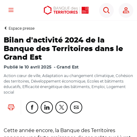
Menu
Aller
Aller
Ouvrir
Rechercher
au
au
les
contenu
menu
outils
Espace presse
principal
principal
d'accessibilité
Bilan d'activité 2024 de la
Banque des Territoires dans le
Grand Est
Publié le
10 avril 2025
Grand Est
Action cœur de ville, Adaptation au changement climatique, Cohésion
des territoires, Développement économique, Ecoles et bâtiments
éducatifs, Efficacité énergétique des bâtiments, Emploi, Logement
social
Lancer l'impression
Partager cette page sur Facebook
Partager cette page sur Linkedin
Partager cette page sur Twitter
Partager cette page sur Co
Cette année encore, la Banque des Territoires