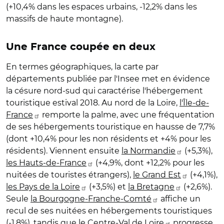
(+10,4% dans les espaces urbains, -12,2% dans les
massifs de haute montagne).
Une France coupée en deux
En termes géographiques, la carte par
départements publiée par l'Insee met en évidence
la césure nord-sud qui caractérise l'hébergement
touristique estival 2018. Au nord de la Loire,
l'Île-de-
France
remporte la palme, avec une fréquentation
de ses hébergements touristique en hausse de 7,7%
(dont +10,4% pour les non résidents et +4% pour les
résidents). Viennent ensuite
la Normandie
(+5,3%),
les Hauts-de-France
(+4,9%, dont +12,2% pour les
nuitées de touristes étrangers),
le Grand Est
(+4,1%),
les Pays de la Loire
(+3,5%) et
la Bretagne
(+2,6%).
Seule
la Bourgogne-Franche-Comté
affiche un
recul de ses nuitées en hébergements touristiques
(-1,8%), tandis que
le Centre-Val de Loire
progresse