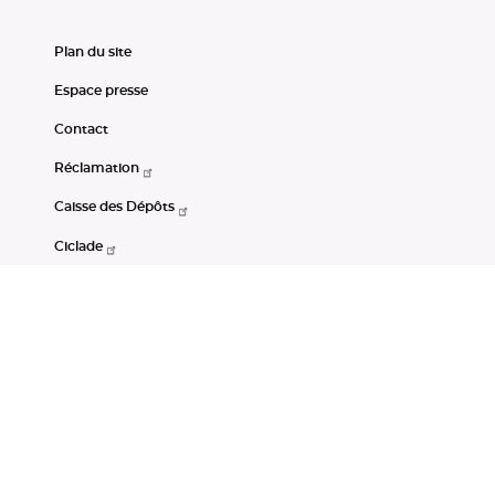
Plan du site
Espace presse
Contact
Réclamation
Caisse des Dépôts
Ciclade
CDC-Net
Consignations
Portail Open Data CDC
Restez connectés
LinkedIn
Youtube
Instagram
RSS