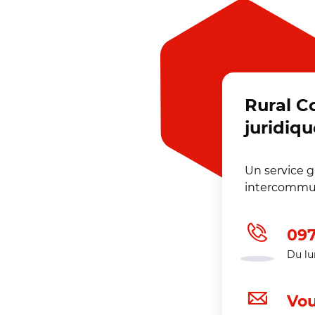
Rural C
juridiqu
Un service 
intercommun
097
Du lu
Vou