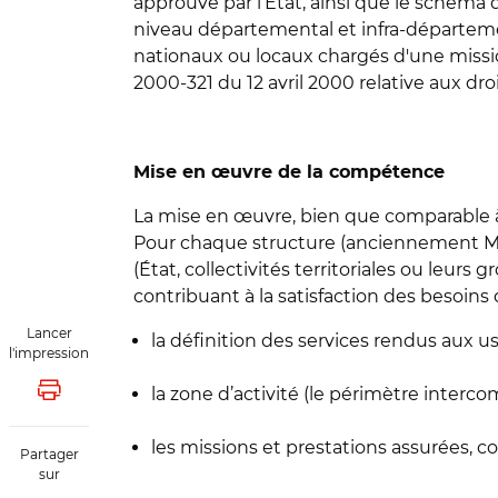
approuvé par l’Etat, ainsi que le schéma 
niveau départemental et infra-département
nationaux ou locaux chargés d'une mission
2000-321 du 12 avril 2000 relative aux dro
Mise en œuvre de la compétence
La mise en œuvre, bien que comparable à
Pour chaque structure (anciennement MSA
(État, collectivités territoriales ou leu
contribuant à la satisfaction des besoin
Lancer
la définition des services rendus aux us
l'impression
la zone d’activité (le périmètre interc
Lancer l'impression
les missions et prestations assurées, c
Partager
sur