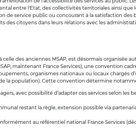
d'amélioration de l'accessibilité des services au public.
al entre l'Etat, des collectivités territoriales ainsi q
 de service public ou concourant à la satisfaction des be
its des citoyens dans leurs relations avec les administrat
 celle des anciennes MSAP, est désormais organisée auto
P, maintenant France Services), une convention cadre d
rs groupements, organismes nationaux ou locaux chargés d’
s de la population). Cette convention détermine notamme
agers, avec possibilité d’adapter ces services selon les b
ommunal restant la règle, extension possible via partena
onformément au référentiel national France Services (décr