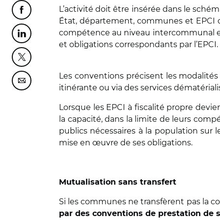
L’activité doit être insérée dans le sché
Partager cette page sur Facebook
État, département, communes et EPCI con
compétence au niveau intercommunal entr
Partager cette page sur Linkedin
et obligations correspondants par l’EPCI.
Partager cette page sur Twitter
Les conventions précisent les modalités d
Partager cette page sur Courriel
itinérante ou via des services dématériali
Lorsque les EPCI à fiscalité propre devi
la capacité, dans la limite de leurs comp
publics nécessaires à la population sur l
mise en œuvre de ses obligations.
Mutualisation sans transfert
Si les communes ne transfèrent pas la c
par des conventions de prestation de 