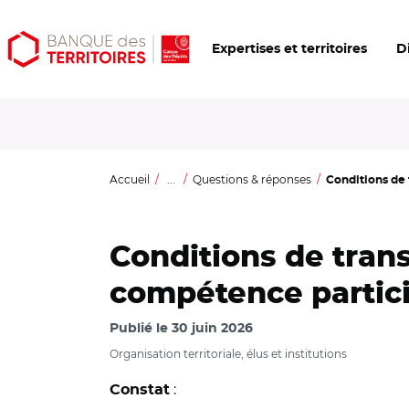
Aller
Aller
Ouvrir
Expertises et territoires
D
au
au
les
contenu
menu
outils
principal
principal
d'accessibilité
Accueil
...
Questions & réponses
Conditions de 
Conditions de trans
compétence partici
Publié le
30 juin 2026
Organisation territoriale, élus et institutions
:
Constat