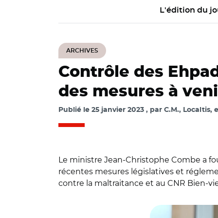
L'édition du jo
ARCHIVES
Contrôle des Ehpad :
des mesures à veni
Publié le
25 janvier 2023
par
C.M., Localtis, 
Le ministre Jean-Christophe Combe a four
récentes mesures législatives et réglemen
contre la maltraitance et au CNR Bien-viei
© @JCCOMBE/ Dépla
le contrôle des Eh