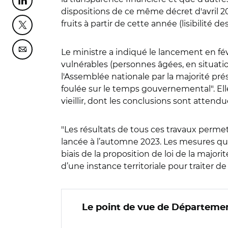
Partager cette page sur Linkedin
dispositions de ce même décret d'avril 2
fruits à partir de cette année (lisibilité d
Partager cette page sur Twitter
Le ministre a indiqué le lancement en fév
Partager cette page sur Courriel
vulnérables (personnes âgées, en situation
l'Assemblée nationale par la majorité prés
foulée sur le temps gouvernemental". Elle
vieillir, dont les conclusions sont attendue
"Les résultats de tous ces travaux permett
lancée à l’automne 2023. Les mesures qui
biais de la proposition de loi de la major
d’une instance territoriale pour traiter d
Le point de vue de Départeme