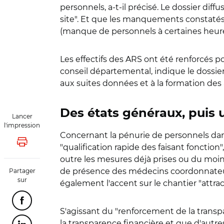
personnels, a-t-il précisé. Le dossier diff
site". Et que les manquements constatés 
(manque de personnels à certaines heures
Les effectifs des ARS ont été renforcés 
conseil départemental, indique le dossier 
aux suites données et à la formation des a
Des états généraux, puis u
Lancer
l'impression
Concernant la pénurie de personnels dan
Lancer l'impression
"qualification rapide des faisant fonctio
outre les mesures déjà prises ou du moin
de présence des médecins coordonnateurs,
Partager
sur
également l'accent sur le chantier "attrac
Partager cette page sur Facebook
S'agissant du "renforcement de la transp
la transparence financière et que d'autres 