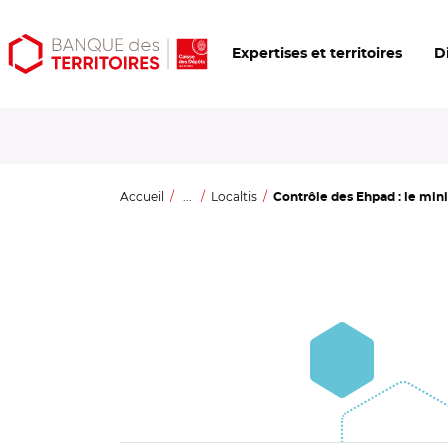
Aller
Aller
Ouvrir
Expertises et territoires
D
au
au
les
contenu
menu
outils
principal
principal
d'accessibilité
Accueil
...
Localtis
Contrôle des Ehpad : le minist