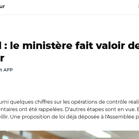
ur
 le ministère fait valoir d
r
et AFP
ni quelques chiffres sur les opérations de contrôle réal
taires ont été rappelées. D'autres étapes sont en vue. E
llir. Une proposition de loi déjà déposée à l'Assemblée po
cement de Jean-Christophe Combe à l'ARS Île-de-France en d
pad