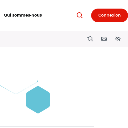
Qui sommes-nous
Connexion
Rechercher
Directions région
Contact
Acces