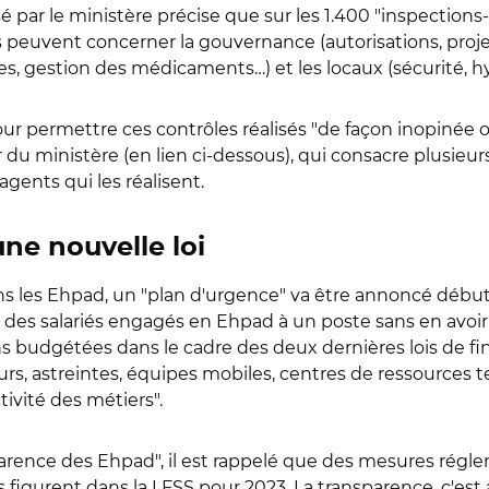
usé par le ministère précise que sur les 1.400 "inspections-
peuvent concerner la gouvernance (autorisations, projet
, gestion des médicaments…) et les locaux (sécurité, h
pour permettre ces contrôles
réalisés "de façon inopinée
du ministère (en lien ci-dessous), qui consacre plusieurs
gents qui les réalisent.
ne nouvelle loi
s les Ehpad, un "plan d'urgence" va être annoncé début
n", des salariés engagés en Ehpad à un poste sans en avoir
s budgétées dans le cadre des deux dernières lois de fi
 astreintes, équipes mobiles, centres de ressources terr
tivité des métiers".
arence des Ehpad", il est rappelé que des mesures réglem
figurent dans la LFSS pour 2023. La transparence, c'est au