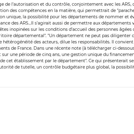
ge de l’autorisation et du contrôle, conjointement avec les ARS,
ation des compétences en la matière, qui permettrait de "parache
tion unique, la possibilité pour les départements de nommer et é
ance des ARS…Il s'agirait aussi de permettre aux départements
v
êtes inopinées sur les conditions d’accueil des personnes âgées
ritoire départemental". "Un département ne peut pas diligenter d
de hétérogénéité des acteurs, dilue les responsabilités. Il convie
nts de France. Dans une récente note (à télécharger ci-dessous),
 et sur une période de cinq ans, une gestion unique du financeme
et établissement par le département". Ce qui présenterait selo
torité de tutelle, un contrôle budgétaire plus global, la possibili