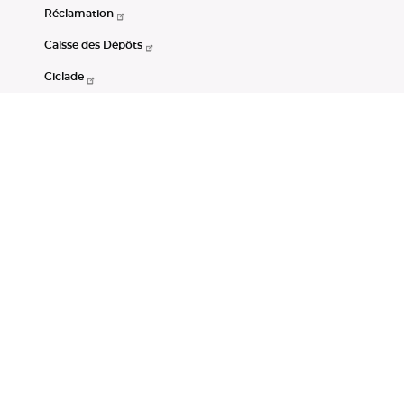
Réclamation
Caisse des Dépôts
Ciclade
CDC-Net
Consignations
Portail Open Data CDC
Restez connectés
LinkedIn
Youtube
Instagram
RSS
Mentions légales
CGU
Données personnelles
Accessibilité : non conforme
DSP2
Instruments financiers
Gestion des cookies