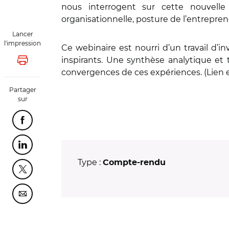
nous interrogent sur cette nouvelle 
organisationnelle, posture de l’entrepreneu
Lancer
l'impression
Ce webinaire est nourri d’un travail d’i
inspirants. Une synthèse analytique et 
Lancer l'impression
convergences de ces expériences. (Lien 
Partager
sur
Partager cette page sur Facebook
Partager cette page sur Linkedin
Type :
Compte-rendu
Partager cette page sur Twitter
Partager cette page sur Courriel