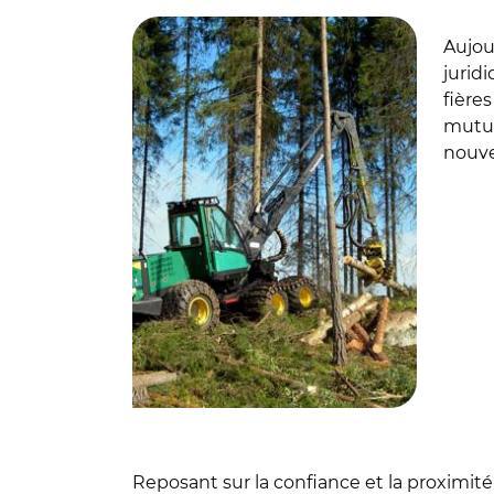
Aujou
jurid
fière
mutua
nouve
Reposant sur la confiance et la proximit