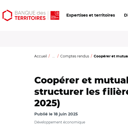
Aller
Aller
Ouvrir
Expertises et territoires
D
au
au
les
contenu
menu
outils
principal
principal
d'accessibilité
Accueil
...
Comptes rendus
Coopérer et mutuali
Coopérer et mutual
structurer les fili
2025)
Publié le
18 juin 2025
Développement économique
© Heikki Valve, CC BY-SA 3.0