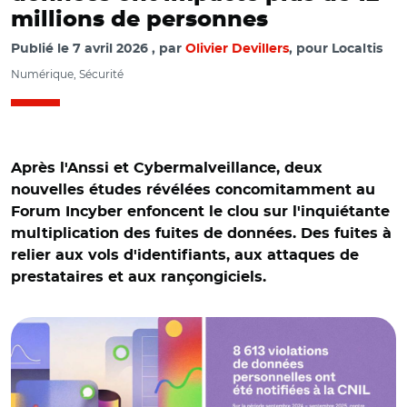
millions de personnes
Publié le
7 avril 2026
par
Olivier Devillers
, pour Localtis
Numérique, Sécurité
Après l'Anssi et Cybermalveillance, deux
nouvelles études révélées concomitamment au
Forum Incyber enfoncent le clou sur l'inquiétante
multiplication des fuites de données. Des fuites à
relier aux vols d'identifiants, aux attaques de
prestataires et aux rançongiciels.
© Forum INCYBER en partenariat avec Hexatrust et avec
la participation de la CNIL pour les données en open data.