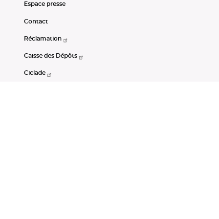
Espace presse
Contact
Réclamation
Caisse des Dépôts
Ciclade
CDC-Net
Consignations
Portail Open Data CDC
Restez connectés
LinkedIn
Youtube
Instagram
RSS