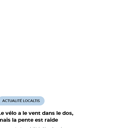
ACTUALITÉ LOCALTIS
ACTUALITÉ
Le vélo a le vent dans le dos,
Projets v
mais la pente est raide
braquet d
financem