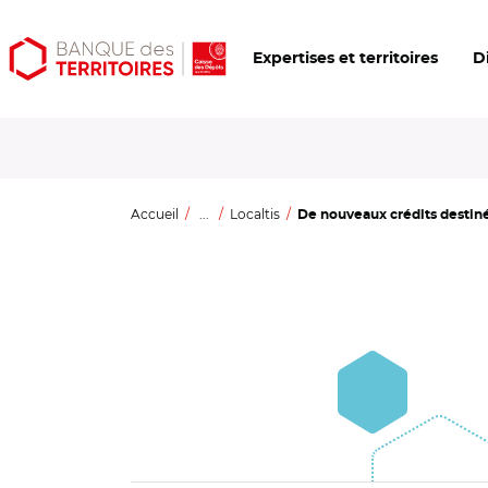
Aller
Aller
Ouvrir
Expertises et territoires
D
au
au
les
contenu
menu
outils
principal
principal
d'accessibilité
Accueil
...
Localtis
De nouveaux crédits destinés