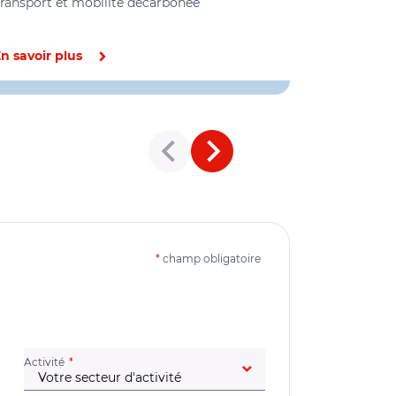
ransport et mobilité décarbonée
Transport et
n savoir plus
En savoir pl
*
champ obligatoire
(champ obligatoire)
Activité