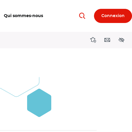
Qui sommes-nous
Connexion
Rechercher
Directions région
Contact
Acces