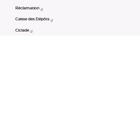
Réclamation
Caisse des Dépôts
Ciclade
CDC-Net
Consignations
Portail Open Data CDC
Restez connectés
LinkedIn
Youtube
Instagram
RSS
Mentions légales
CGU
Données personnelles
Accessibilité : non conforme
DSP2