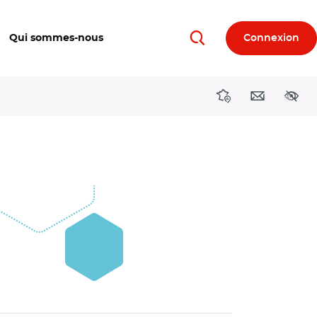
Qui sommes-nous
Connexion
Rechercher
Directions région
Contact
Acces