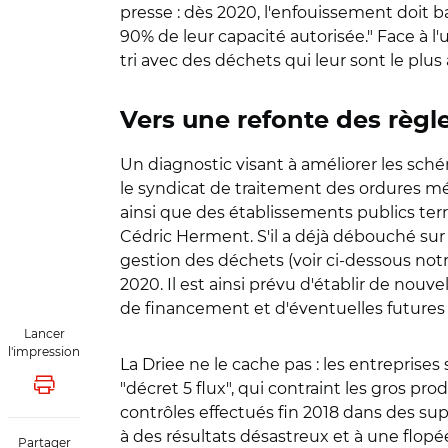
presse : dès 2020, l'enfouissement doit bai
90% de leur capacité autorisée." Face à l'
tri avec des déchets qui leur sont le plus
Vers une refonte des règl
Un diagnostic visant à améliorer les schém
le syndicat de traitement des ordures mé
ainsi que des établissements publics terri
Cédric Herment. S'il a déjà débouché sur
gestion des déchets (voir ci-dessous notre
2020. Il est ainsi prévu d'établir de nouve
de financement et d'éventuelles futures i
Lancer
l'impression
La Driee ne le cache pas : les entrepri
"décret 5 flux", qui contraint les gros pr
Lancer l'impression
contrôles effectués fin 2018 dans des sup
à des résultats désastreux et à une flopé
Partager