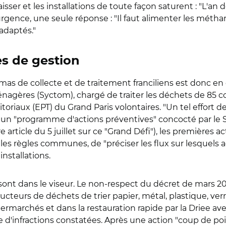
sser et les installations de toute façon saturent : "L'an de
urgence, une seule réponse : "Il faut alimenter les méthan
 adaptés."
es de gestion
as de collecte et de traitement franciliens est donc en cou
nagères (Syctom), chargé de traiter les déchets de 85 
toriaux (EPT) du Grand Paris volontaires. "Un tel effort 
 un "programme d'actions préventives" concocté par le 
 article du 5 juillet sur ce "Grand Défi"), les premières a
lles règles communes, de "préciser les flux sur lesquels ag
nstallations.
ses sont dans le viseur. Le non-respect du décret de ma
oducteurs de déchets de trier papier, métal, plastique, ver
ermarchés et dans la restauration rapide par la Driee avec
e d'infractions constatées. Après une action "coup de poin