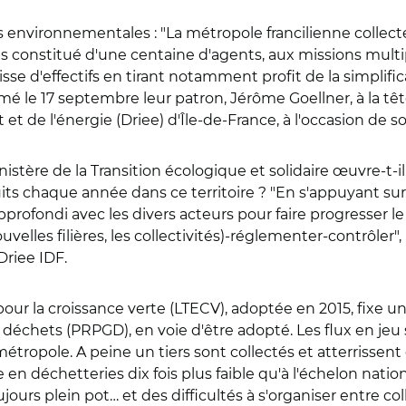
s environnementales : "La métropole francilienne collecte
 constitué d'une centaine d'agents, aux missions multipl
 baisse d'effectifs en tirant notamment profit de la simplif
irmé le 17 septembre leur patron, Jérôme Goellner, à la têt
 de l'énergie (Driee) d'Île-de-France, à l'occasion de s
ère de la Transition écologique et solidaire œuvre-t-il 
uits chaque année dans ce territoire ? "En s'appuyant sur
rofondi avec les divers acteurs pour faire progresser le
velles filières, les collectivités)-réglementer-contrôler
Driee IDF.
e pour la croissance verte (LTECV), adoptée en 2015, fixe u
 déchets (PRPGD), en voie d'être adopté. Les flux en jeu
tropole. A peine un tiers sont collectés et atterrissent
 en déchetteries dix fois plus faible qu'à l'échelon nat
urs plein pot… et des difficultés à s'organiser entre coll