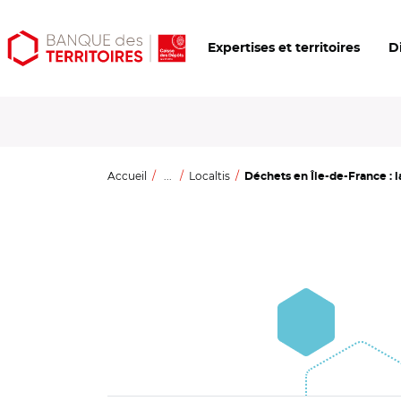
Aller
Aller
Ouvrir
Expertises et territoires
D
au
au
les
contenu
menu
outils
principal
principal
d'accessibilité
Accueil
...
Localtis
Déchets en Île-de-France : la