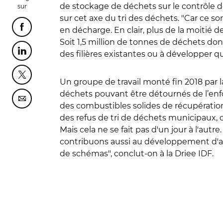
de stockage de déchets sur le contrôle d
sur
sur cet axe du tri des déchets. "Car ce
en décharge. En clair, plus de la moitié 
Partager cette page sur Facebook
Soit 1,5 million de tonnes de déchets dont
des filières existantes ou à développer 
Partager cette page sur Linkedin
Partager cette page sur Twitter
Un groupe de travail monté fin 2018 par la
déchets pouvant être détournés de l’enfou
Partager cette page sur Courriel
des combustibles solides de récupératio
des refus de tri de déchets municipaux, 
Mais cela ne se fait pas d'un jour à l'aut
contribuons aussi au développement d'aut
de schémas", conclut-on à la Driee IDF.