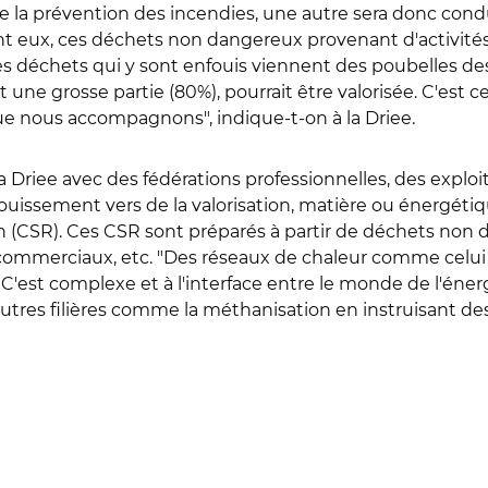
e la prévention des incendies, une autre sera donc condu
 sont eux, ces déchets non dangereux provenant d'activi
des déchets qui y sont enfouis viennent des poubelles de
 une grosse partie (80%), pourrait être valorisée. C'est ce
que nous accompagnons", indique-t-on à la Driee.
 Driee avec des fédérations professionnelles, des exploitan
issement vers de la valorisation, matière ou énergétique
n (CSR). Ces CSR sont préparés à partir de déchets non 
commerciaux, etc. "Des réseaux de chaleur comme celui 
re. C'est complexe et à l'interface entre le monde de l'éne
res filières comme la méthanisation en instruisant des p