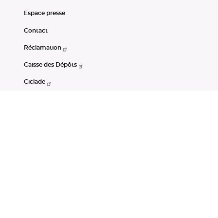
Espace presse
Contact
Réclamation
Caisse des Dépôts
Ciclade
CDC-Net
Consignations
Portail Open Data CDC
Restez connectés
LinkedIn
Youtube
Instagram
RSS